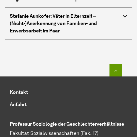
Stefanie Aunkofer: Väter in Elternzeit –
(Nicht-)Anerkennung von Familien- und
Erwerbsarbeit im Paar
Zum Seit
Kontakt
Anfahrt
Professur Soziologie der
Geschlechter­verhältnisse
Fakultät Sozialwissenschaften (Fak. 17)