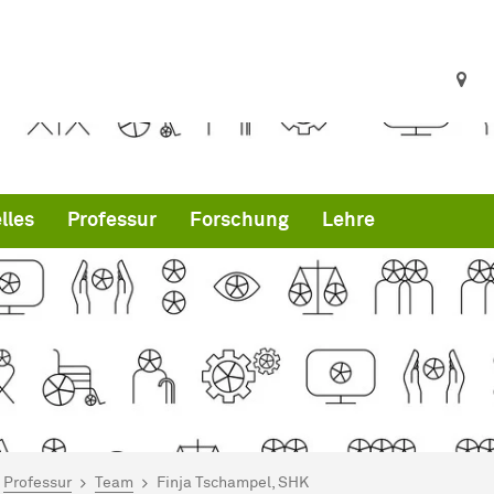
lles
Professur
Forschung
Lehre
ind hier:
artseite
Professur
Team
Finja Tschampel, SHK