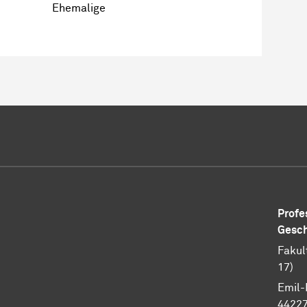
Ehemalige
Profe
Gesch
Fakul
17)
Emil-
44227